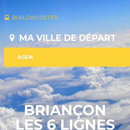
BUSLOWCOST.FR
MA VILLE DE DÉPART
BRIANÇON
LES 6 LIGNES