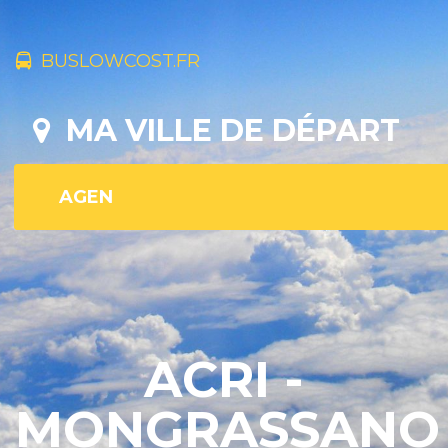
BUSLOWCOST.FR
MA VILLE DE DÉPART
ACRI -
MONGRASSANO