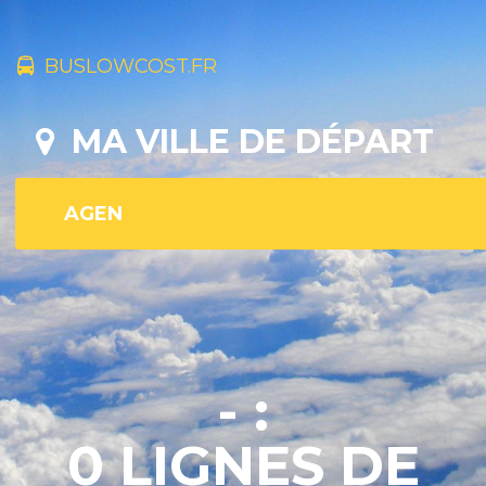
BUSLOWCOST.FR
MA VILLE DE DÉPART
- :
0 LIGNES DE