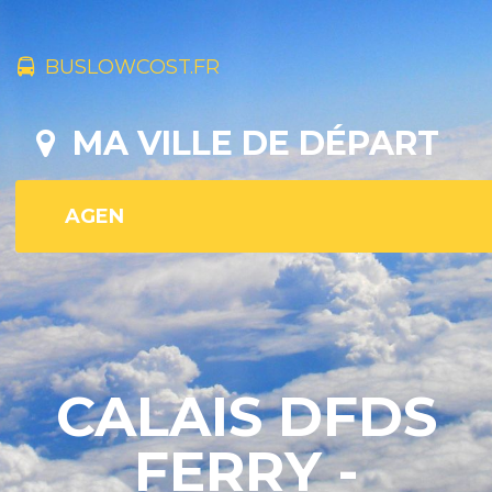
BUSLOWCOST.FR
MA VILLE DE DÉPART
CALAIS DFDS
FERRY -