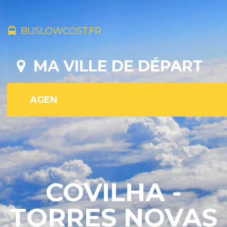
BUSLOWCOST.FR
MA VILLE DE DÉPART
COVILHA -
TORRES NOVAS