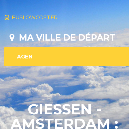
BUSLOWCOST.FR
MA VILLE DE DÉPART
GIESSEN - A
MSTERDAM :