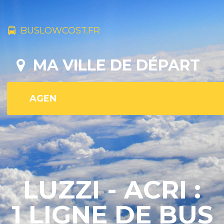
BUSLOWCOST.FR
MA VILLE DE DÉPART
LUZZI - ACRI :
1 LIGNE DE BUS