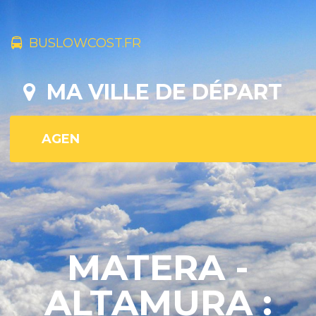
BUSLOWCOST.FR
MA VILLE DE DÉPART
MATERA -
ALTAMURA :