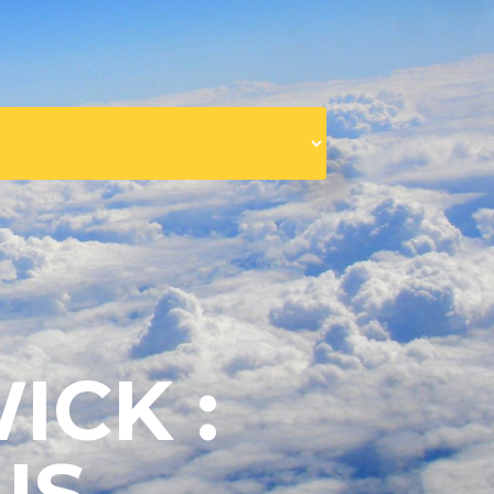
ICK :
US