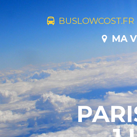
BUSLOWCOST.FR
MA V
PARI
1