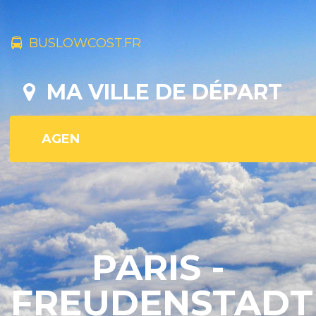
BUSLOWCOST.FR
MA VILLE DE DÉPART
PARIS -
FREUDENSTADT