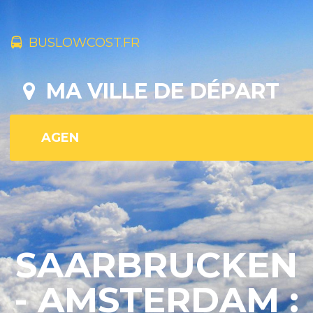
BUSLOWCOST.FR
MA VILLE DE DÉPART
SAARBRUCKEN
- AMSTERDAM :