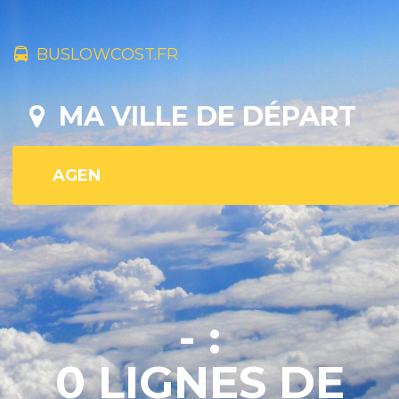
BUSLOWCOST.FR
MA VILLE DE DÉPART
- :
0 LIGNES DE