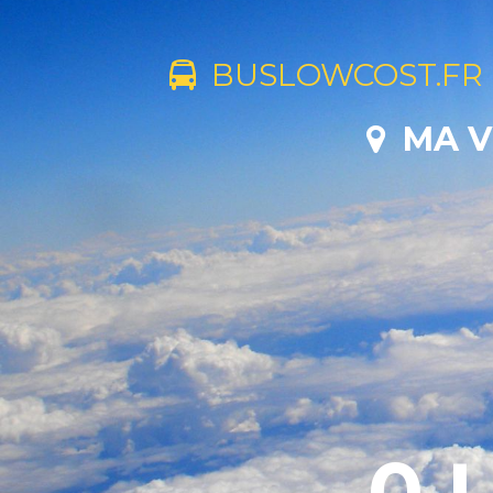
BUSLOWCOST.FR
MA V
0 