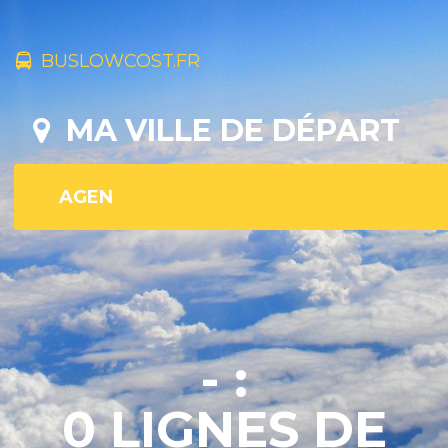
BUSLOWCOST.FR
MA VILLE DE DÉPART
- :
0 LIGNES DE