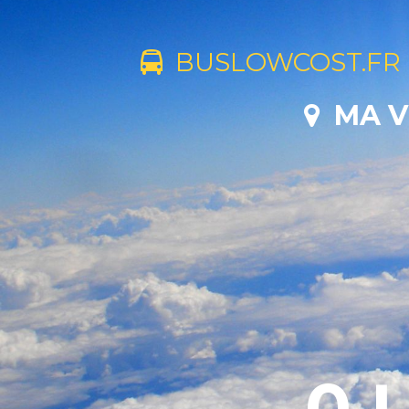
BUSLOWCOST.FR
MA V
0 