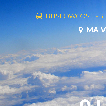
BUSLOWCOST.FR
MA V
0 