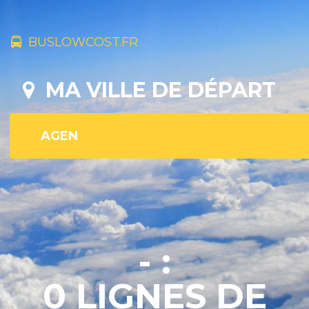
BUSLOWCOST.FR
MA VILLE DE DÉPART
- :
0 LIGNES DE