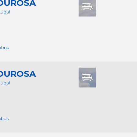
OUROSA
tugal
ixbus
OUROSA
tugal
xbus