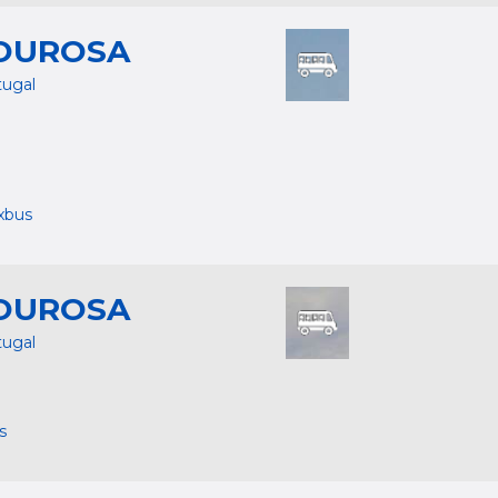
OUROSA
tugal
ixbus
OUROSA
tugal
s