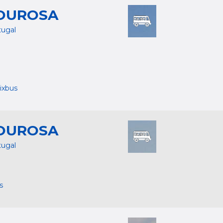
OUROSA
tugal
ixbus
OUROSA
tugal
s