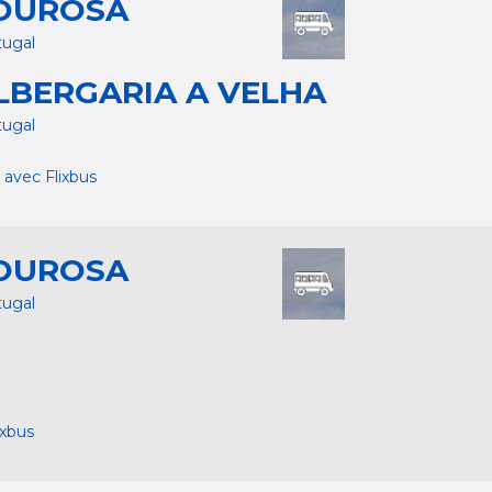
OUROSA
tugal
LBERGARIA A VELHA
tugal
 avec Flixbus
OUROSA
tugal
ixbus