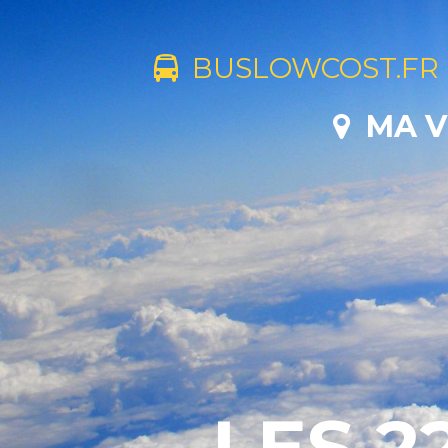
BUSLOWCOST.FR
MA V
LES 2